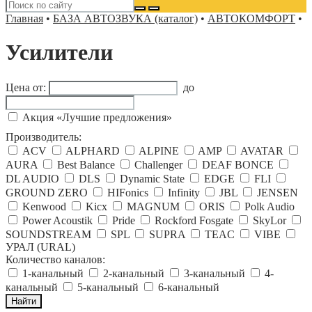
Главная
•
БАЗА АВТОЗВУКА (каталог)
•
АВТОКОМФОРТ
•
Усилители
Цена от:
до
Акция «Лучшие предложения»
Производитель:
ACV
ALPHARD
ALPINE
AMP
AVATAR
AURA
Best Balance
Challenger
DEAF BONCE
DL AUDIO
DLS
Dynamic State
EDGE
FLI
GROUND ZERO
HIFonics
Infinity
JBL
JENSEN
Kenwood
Kicx
MAGNUM
ORIS
Polk Audio
Power Acoustik
Pride
Rockford Fosgate
SkyLor
SOUNDSTREAM
SPL
SUPRA
TEAC
VIBE
УРАЛ (URAL)
Количество каналов:
1-канальный
2-канальный
3-канальный
4-
канальный
5-канальный
6-канальный