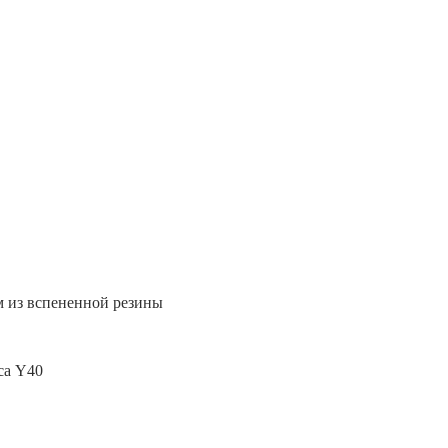
м из вспененной резины
са Y40