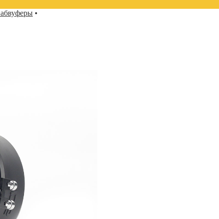
абвуферы
•