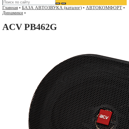
Главная
•
БАЗА АВТОЗВУКА (каталог)
•
АВТОКОМФОРТ
•
Динамики
•
ACV PB462G