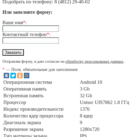
Подобрать по телефону: 8 (4812) 29-40-02
Или заполните форму:
Ваше имя
*
:
Контактный телефон
*
:
Отправляя форму, я даю согласие на
обработку персональных данных
.
*
— Поля, обязательные для заполнения
Операционная система
Android 10
Оперативная память
3 Gb
Встроенная память
32 Gb
Процессор
Unisoc UIS7862 1.8 ГГц
Индекс производительности
1376
Количество ядер процессора
8 ядер
Диагональ экрана
9
Разрешение экрана
1280x720
Тип матрицы экрана
IPS