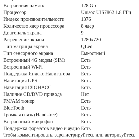
Встроенная память
128 Gb
Процессор
Unisoc UIS7862 1.8 ГГц
Индекс производительности
1376
Количество ядер процессора
8 ядер
Диагональ экрана
9
Разрешение экрана
1280x720
Тип матрицы экрана
QLed
Тип сенсорного экрана
Емкостный
Встроенный 4G модем (SIM)
Есть
Встроенный Wi-Fi
Есть
Поддержка Яндекс Навигатора
Есть
Навигация GPS
Есть
Навигация ГЛОНАСС
Есть
Наличие CD/DVD привода
Нет
FM/AM тюнер
Есть
BlueTooth
Есть
Громкая связь (Handsfree)
Есть
Встроенный микрофон
Есть
Поддержка форматов видео и аудио
Есть
Чтобы комментировать, зарегистрируйтесь или авторизуйтесь