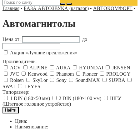
Главная
•
БАЗА АВТОЗВУКА (каталог)
•
АВТОКОМФОРТ
•
Автомагнитолы
Цена от:
до
Акция «Лучшие предложения»
Производитель:
ACV
ALPINE
AURA
HYUNDAI
JENSEN
JVC
Kenwood
Phantom
Pioneer
PROLOGY
Rolsen
SkyLor
Sony
SoundMAX
SUPRA
SWAT
TEYES
Типоразмер:
1 DIN (180×50 мм)
2 DIN (180×100 мм)
ШГУ
(Штатное головное устройство)
Цена:
Наименование: